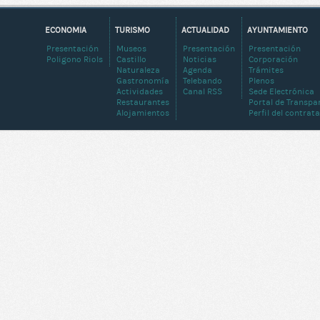
ECONOMIA
TURISMO
ACTUALIDAD
AYUNTAMIENTO
Presentación
Museos
Presentación
Presentación
Poligono Riols
Castillo
Noticias
Corporación
Naturaleza
Agenda
Trámites
Gastronomía
Telebando
Plenos
Actividades
Canal RSS
Sede Electrónica
Restaurantes
Portal de Transpa
Alojamientos
Perfil del contrat