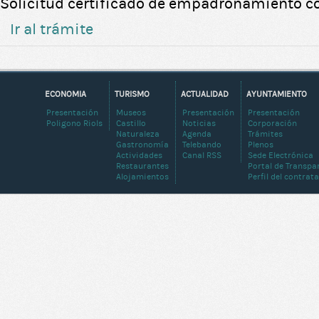
Solicitud certificado de empadronamiento co
Ir al trámite
ECONOMIA
TURISMO
ACTUALIDAD
AYUNTAMIENTO
Presentación
Museos
Presentación
Presentación
Poligono Riols
Castillo
Noticias
Corporación
Naturaleza
Agenda
Trámites
Gastronomía
Telebando
Plenos
Actividades
Canal RSS
Sede Electrónica
Restaurantes
Portal de Transpa
Alojamientos
Perfil del contrat