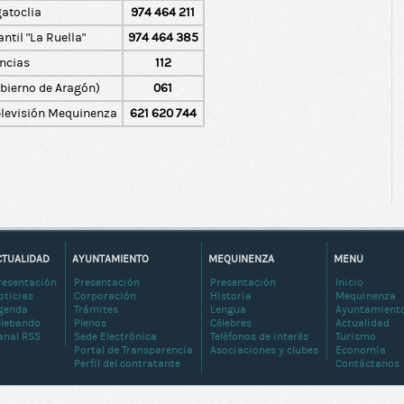
gatoclia
974 464 211
ntil "La Ruella"
974 464 385
ncias
112
obierno de Aragón)
061
blevisión Mequinenza
621 620 744
CTUALIDAD
AYUNTAMIENTO
MEQUINENZA
MENÚ
resentación
Presentación
Presentación
Inicio
oticias
Corporación
Historia
Mequinenza
genda
Trámites
Lengua
Ayuntamient
elebando
Plenos
Célebres
Actualidad
anal RSS
Sede Electrónica
Teléfonos de interés
Turismo
Portal de Transparencia
Asociaciones y clubes
Economía
Perfil del contratante
Contáctanos