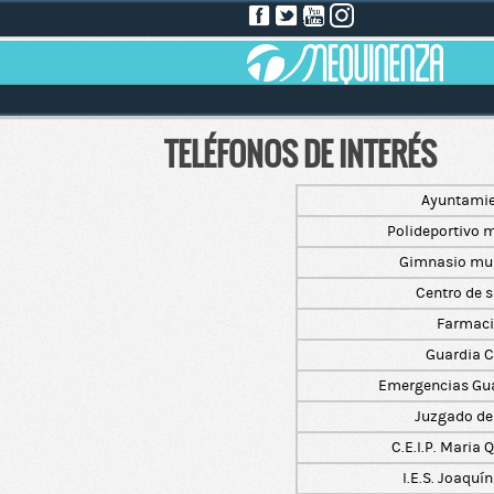
TELÉFONOS DE INTERÉS
Ayuntami
Polideportivo 
Gimnasio mun
Centro de 
Farmac
Guardia Ci
Emergencias Gua
Juzgado de
C.E.I.P. Maria 
I.E.S. Joaquín