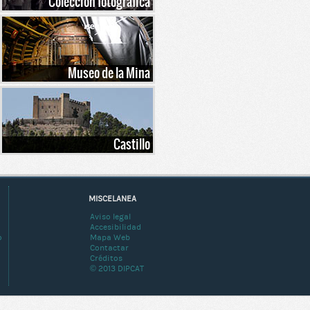
Colección fotográfica
Museo de la Mina
Castillo
MISCELANEA
Aviso legal
Accesibilidad
o
Mapa Web
Contactar
Créditos
© 2013 DIPCAT