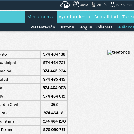
00:13
29.2°C
1015.0 mb
Mequinenza
Ayuntamiento
Actualidad
Turi
Presentación
Historia
Lengua
Célebres
Teléfonos
ento
974 464 136
municipal
974 464 721
icipal
974 465 234
salud
974 465 415
ia
974 464 003
vil
974 464 015
rdia Civil
062
 Paz
974 464 161
Quintana
974 464 270
 Torres
876 090 751