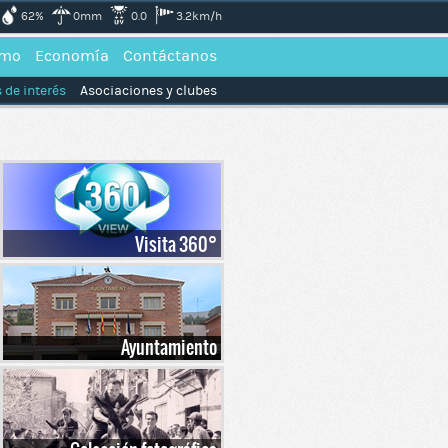
62%
0mm
0.0
3.2km/h
smo
Economía
Contáctanos
 de interés
Asociaciones y clubes
Visita 360°
Ayuntamiento