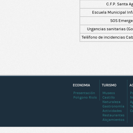
C.F.P. Santa A
Escuela Municipal Infa
SOS Emerge
Urgencias sanitarias (G
Teléfono de incidencias Ca
ECONOMIA
TURISMO
A
Presentación
Museos
P
Poligono Riols
Castillo
N
Naturaleza
A
Gastronomía
T
Actividades
C
Restaurantes
Alojamientos