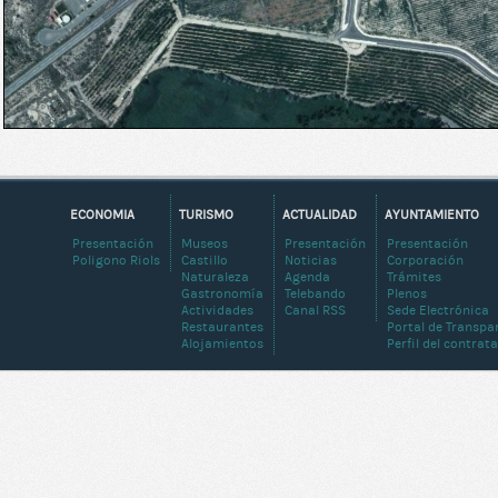
ECONOMIA
TURISMO
ACTUALIDAD
AYUNTAMIENTO
Presentación
Museos
Presentación
Presentación
Poligono Riols
Castillo
Noticias
Corporación
Naturaleza
Agenda
Trámites
Gastronomía
Telebando
Plenos
Actividades
Canal RSS
Sede Electrónica
Restaurantes
Portal de Transpa
Alojamientos
Perfil del contrat