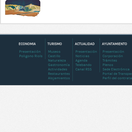
ECONOMIA
TURISMO
ACTUALIDAD
AYUNTAMIENTO
Presentación
Museos
Presentación
Presentación
Poligono Riols
Castillo
Noticias
Corporación
Naturaleza
Agenda
Trámites
Gastronomía
Telebando
Plenos
Actividades
Canal RSS
Sede Electrónica
Restaurantes
Portal de Transpa
Alojamientos
Perfil del contrat