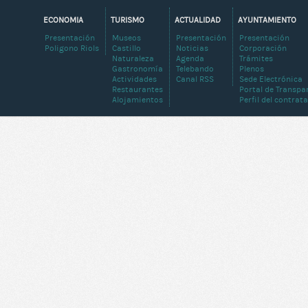
ECONOMIA
TURISMO
ACTUALIDAD
AYUNTAMIENTO
Presentación
Museos
Presentación
Presentación
Poligono Riols
Castillo
Noticias
Corporación
Naturaleza
Agenda
Trámites
Gastronomía
Telebando
Plenos
Actividades
Canal RSS
Sede Electrónica
Restaurantes
Portal de Transpa
Alojamientos
Perfil del contrat