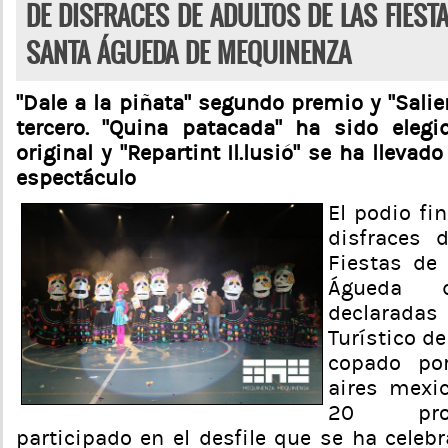
DE DISFRACES DE ADULTOS DE LAS FIEST
SANTA ÁGUEDA DE MEQUINENZA
“Dale a la piñata” segundo premio y “Salie
tercero. “Quina patacada” ha sido eleg
original y “Repartint Il.lusió” se ha llevad
espectáculo
El podio fi
disfraces 
Fiestas de
Águeda d
declaradas
Turístico d
copado po
aires mexi
20 pro
participado en el desfile que se ha celeb