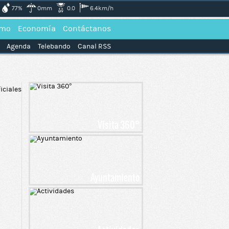
77%
0mm
0.0
6.4km/h
smo
Economía
Contáctanos
Agenda
Telebando
Canal RSS
Visita 360°
Ayuntamiento