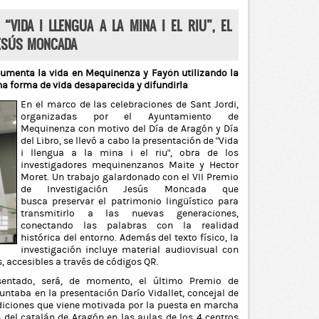
“VIDA I LLENGUA A LA MINA I EL RIU”, EL
JESÚS MONCADA
cumenta la vida en Mequinenza y Fayón utilizando la
a forma de vida desaparecida y difundirla
En el marco de las celebraciones de Sant Jordi,
organizadas por el Ayuntamiento de
Mequinenza con motivo del Día de Aragón y Día
del Libro, se llevó a cabo la presentación de “Vida
i llengua a la mina i el riu”, obra de los
investigadores mequinenzanos Maite y Hector
Moret. Un trabajo galardonado con el VII Premio
de Investigación Jesús Moncada que
busca preservar el patrimonio lingüístico para
transmitirlo a las nuevas generaciones,
conectando las palabras con la realidad
histórica del entorno. Además del texto físico, la
investigación incluye material audiovisual con
, accesibles a través de códigos QR.
esentado, será, de momento, el último Premio de
ntaba en la presentación Darío Vidallet, concejal de
ediciones que viene motivada por la puesta en marcha
del catalán de Aragón en las aulas de los 4 centros