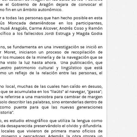
ue el Gobierno de Aragón dejara de convocar el
mo fin en un ámbito autonómico.
r a todas las personas que han hecho posible en esta
ús Moncada deteniéndose en los participantes,
Chusé Aragüés, Carme Alcover, Andrés Coso y Ramón
ífico a los fallecidos Jordi Estruga y Magda Godia
ns, se fundamenta en una investigación se inició en
r Moret, iniciaron un proceso de recopilación de
r los museos de la minería y de la navegación que se
ha visto la luz hasta ahora. Una publicación, que
uestro patrimonio cultural y lingüístico que está
o un reflejo de la relación entre las personas, el
no local, muchas de las cuales han caído en desuso,
que se acumulaba en los “llaüts” al navegar, “gassa”;
para referirse a una maniobra para cambiar de margen
solo describir las palabras, sino entenderlas dentro de
do como puente para que las nuevas generaciones
storia”.
, es estudio etnográfico que utiliza la lengua como
da desaparecida preservándolo el olvido y difundirla.
 locales que vivieron de primera mano oficios de
s, mineros y pescadores. Además, la obra otorga un