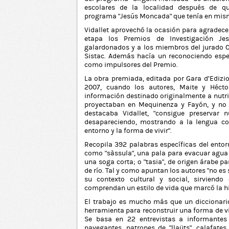
escolares de la localidad después de q
programa “Jesús Moncada” que tenía en mis
Vidallet aprovechó la ocasión para agradece
etapa los Premios de Investigación Jes
galardonados y a los miembros del jurado 
Sistac. Además hacía un reconociendo espec
como impulsores del Premio.
La obra premiada, editada por Gara d’Edizio
2007, cuando los autores, Maite y Hécto
información destinado originalmente a nutri
proyectaban en Mequinenza y Fayón, y no 
destacaba Vidallet, “consigue preservar n
desapareciendo, mostrando a la lengua com
entorno y la forma de vivir".
Recopila 392 palabras específicas del entor
como “sàssula”, una pala para evacuar agua 
una soga corta; o “tasia”, de origen árabe 
de río. Tal y como apuntan los autores “no es 
su contexto cultural y social, sirvien
comprendan un estilo de vida que marcó la hi
El trabajo es mucho más que un diccionario
herramienta para reconstruir una forma de vi
Se basa en 22 entrevistas a informantes
navegantes, patrones de “llaüts”, calafate