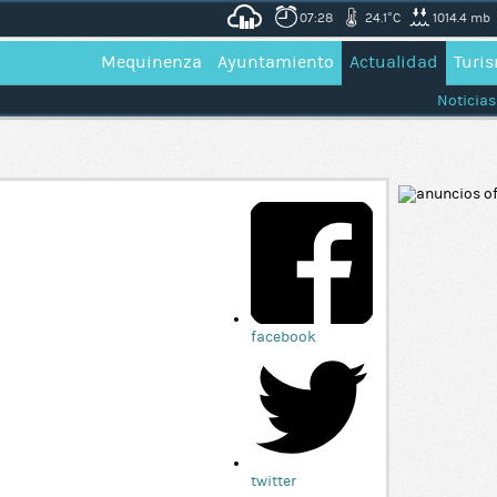
07:28
24.1°C
1014.4 mb
Mequinenza
Ayuntamiento
Actualidad
Turi
Noticias
facebook
twitter