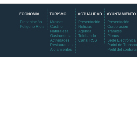
ECONOMIA
TURISMO
ACTUALIDAD
AYUNTAMIENTO
Presentación
Museos
Presentación
Presentación
Poligono Riols
Castillo
Noticias
Corporación
Naturaleza
Agenda
Trámites
Gastronomía
Telebando
Plenos
Actividades
Canal RSS
Sede Electrónica
Restaurantes
Portal de Transpa
Alojamientos
Perfil del contrata