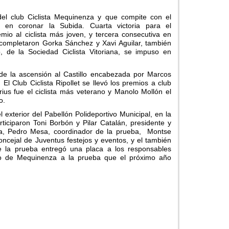
del club Ciclista Mequinenza y que compite con el
o en coronar la Subida. Cuarta victoria para el
io al ciclista más joven, y tercera consecutiva en
 completaron Gorka Sánchez y Xavi Aguilar, también
, de la Sociedad Ciclista Vitoriana, se impuso en
l de la ascensión al Castillo encabezada por Marcos
 El Club Ciclista Ripollet se llevó los premios a club
us fue el ciclista más veterano y Manolo Mollón el
o.
 exterior del Pabellón Polideportivo Municipal, en la
ticiparon Toni Borbón y Pilar Catalán, presidente y
nza, Pedro Mesa, coordinador de la prueba, Montse
oncejal de Juventus festejos y eventos, y el también
e la prueba entregó una placa a los responsables
to de Mequinenza a la prueba que el próximo año