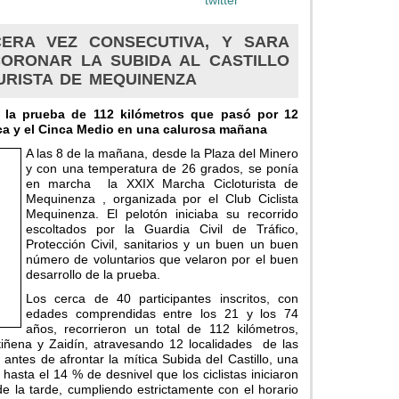
ERA VEZ CONSECUTIVA, Y SARA
ORONAR LA SUBIDA AL CASTILLO
URISTA DE MEQUINENZA
n la prueba de 112 kilómetros que pasó por 12
ca y el Cinca Medio en una calurosa mañana
A las 8 de la mañana, desde la Plaza del Minero
y con una temperatura de 26 grados, se ponía
en marcha la XXIX Marcha Cicloturista de
Mequinenza , organizada por el Club Ciclista
Mequinenza. El pelotón iniciaba su recorrido
escoltados por la Guardia Civil de Tráfico,
Protección Civil, sanitarios y un buen un buen
número de voluntarios que velaron por el buen
desarrollo de la prueba.
Los cerca de 40 participantes inscritos, con
edades comprendidas entre los 21 y los 74
años, recorrieron un total de 112 kilómetros,
iñena y Zaidín, atravesando 12 localidades de las
ntes de afrontar la mítica Subida del Castillo, una
asta el 14 % de desnivel que los ciclistas iniciaron
 la tarde, cumpliendo estrictamente con el horario