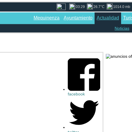
03:29
26.7°C
1014.0 mb
Mequinenza
Ayuntamiento
Actualidad
Tur
Noticias
facebook
twitter