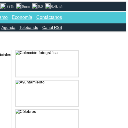
73%
0mm
0.0
6.4km/h
ismo
Economía
Contáctanos
Agenda
Telebando
Canal RSS
Colección fotográfica
Ayuntamiento