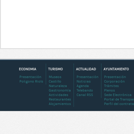
ECONOMIA
TURISMO
ACTUALIDAD
AYUNTAMIENTO
Presentación
Museos
Presentación
Presentación
Poligono Riols
Castillo
Noticias
Corporación
Naturaleza
Agenda
Trámites
Gastronomía
Telebando
Plenos
Actividades
Canal RSS
Sede Electrónica
Restaurantes
Portal de Transpa
Alojamientos
Perfil del contrat