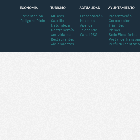
ECONOMIA
TURISMO
ACTUALIDAD
AYUNTAMIENTO
Presentación
Museos
Presentación
Presentación
Poligono Riols
Castillo
Noticias
Corporación
Naturaleza
Agenda
Trámites
Gastronomía
Telebando
Plenos
Actividades
Canal RSS
Sede Electrónica
Restaurantes
Portal de Transpa
Alojamientos
Perfil del contrat