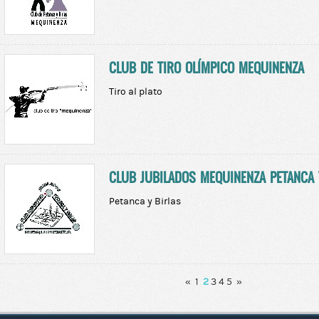
CLUB DE TIRO OLÍMPICO MEQUINENZA
Tiro al plato
CLUB JUBILADOS MEQUINENZA PETANCA 
Petanca y Birlas
«
1
2
3
4
5
»