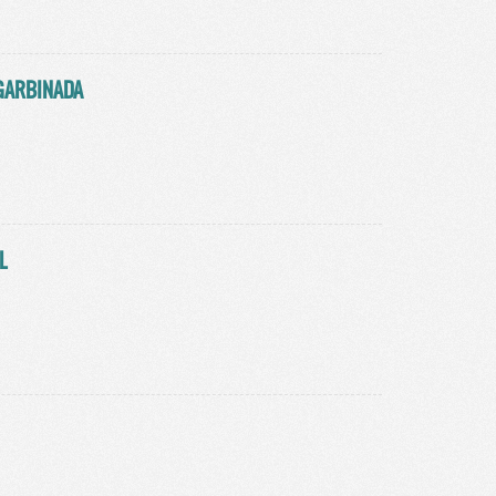
GARBINADA
L