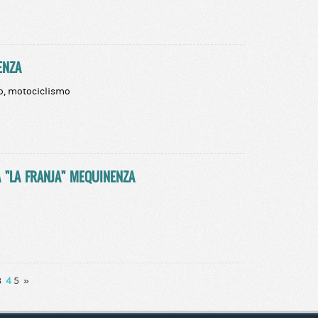
ENZA
ro, motociclismo
 "LA FRANJA" MEQUINENZA
3
4
5
»