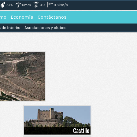
37%
0mm
0.0
11.3km/h
smo
Economía
Contáctanos
 de interés
Asociaciones y clubes
Castillo