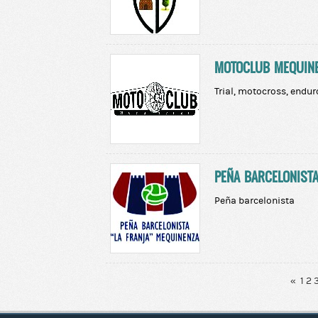
MOTOCLUB MEQUIN
Trial, motocross, endu
PEÑA BARCELONISTA
Peña barcelonista
«
1
2