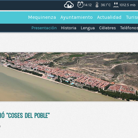
14:12
36.1°C
1012.5 mb
Mequinenza
Ayuntamiento
Actualidad
Turi
Presentación
Historia
Lengua
Célebres
Teléfonos
IÓ "COSES DEL POBLE"
a