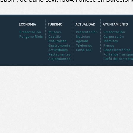
ECONOMIA
TURISMO
ACTUALIDAD
AYUNTAMIENTO
Presentación
Museos
Presentación
Presentación
Poligono Riols
Castillo
Noticias
Corporación
Naturaleza
Agenda
Trámites
Gastronomía
Telebando
Plenos
Actividades
Canal RSS
Sede Electrónica
Restaurantes
Portal de Transpa
Alojamientos
Perfil del contrat