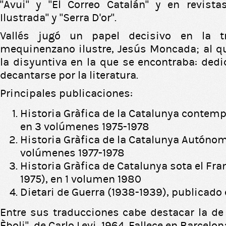
"Avui" y "El Correo Catalán" y en revist
Ilustrada” y "Serra D'or”.
Vallés jugó un papel decisivo en la tr
mequinenzano ilustre, Jesús Moncada; al q
la disyuntiva en la que se encontraba: dedi
decantarse por la literatura.
Principales publicaciones:
Historia Gràfica de la Catalunya contemp
en 3 volúmenes 1975-1978
Historia Gràfica de la Catalunya Autónom
volúmenes 1977-1978
Historia Gràfica de Catalunya sota el Fr
1975), en 1 volumen 1980
Dietari de Guerra (1938-1939), publicado
Entre sus traducciones cabe destacar la de 
Èboli”, de Carlo Levi, 1964. Fallece en Barcelon