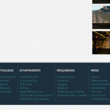
CTUALIDAD
AYUNTAMIENTO
MEQUINENZA
MENÚ
resentación
Presentación
Presentación
Inicio
oticias
Corporación
Historia
Mequinenza
genda
Trámites
Lengua
Ayuntamient
elebando
Plenos
Célebres
Actualidad
anal RSS
Sede Electrónica
Teléfonos de interés
Turismo
Portal de Transparencia
Asociaciones y clubes
Economía
Perfil del contratante
Contáctanos