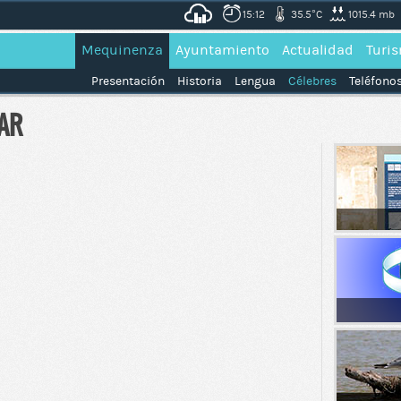
15:12
35.5°C
1015.4 mb
Mequinenza
Ayuntamiento
Actualidad
Turi
Presentación
Historia
Lengua
Célebres
Teléfonos
AR