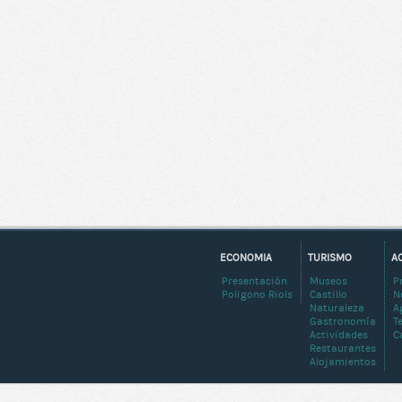
ECONOMIA
TURISMO
A
Presentación
Museos
P
Poligono Riols
Castillo
N
Naturaleza
A
Gastronomía
T
Actividades
C
Restaurantes
Alojamientos