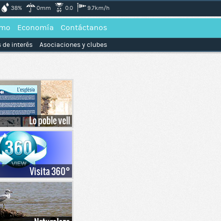
38%
0mm
0.0
9.7km/h
smo
Economía
Contáctanos
 de interés
Asociaciones y clubes
Lo poble vell
Visita 360°