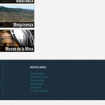
Naturaleza
Mequinenza
Museo de la Mina
MISCELANEA
Aviso legal
Accesibilidad
o
Mapa Web
Contactar
Créditos
© 2013 DIPCAT