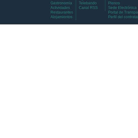
Gastronomía
Telebando
Plenos
Actividades
Canal RSS
Sede Electrónica
Restaurantes
Portal de Transpa
Alojamientos
Perfil del contrata