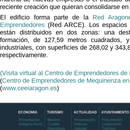
reciente creación que quieran consolidarse en
El edificio forma parte de la
Red Aragon
Emprendedores
(Red ARCE). Los espacios 
están distribuidos en dos zonas: una dest
formación, de 127,59 metros cuadrados, 
industriales, con superficies de 268,02 y 343
respectivamente.
​(Visita virtual al Centro de Emprendedores d
​(
Centro de Emprendedores de Mequinenza e
(
www.ceeiaragon.es
)
ECONOMIA
TURISMO
ACTUALIDAD
AYUNTAMIENTO
Presentación
Museos
Presentación
Presentación
Poligono Riols
Castillo
Noticias
Corporación
Naturaleza
Agenda
Trámites