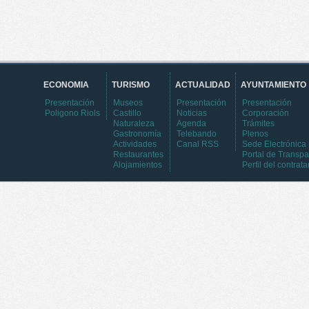
ECONOMIA
TURISMO
ACTUALIDAD
AYUNTAMIENTO
Presentación
Museos
Presentación
Presentación
Poligono Riols
Castillo
Noticias
Corporación
Naturaleza
Agenda
Trámites
Gastronomía
Telebando
Plenos
Actividades
Canal RSS
Sede Electrónica
Restaurantes
Portal de Transpa
Alojamientos
Perfil del contrata